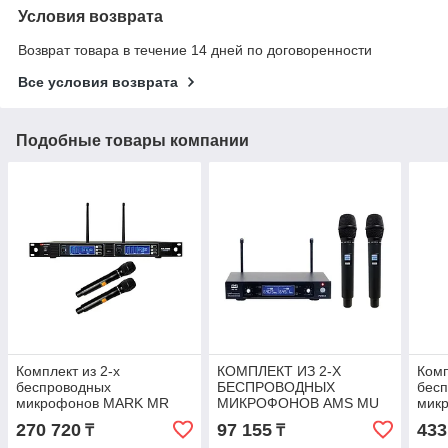
Условия возврата
Возврат товара в течение 14 дней по договоренности
Все условия возврата
Подобные товары компании
Комплект из 2-х
КОМПЛЕКТ ИЗ 2-Х
Комп
беспроводных
БЕСПРОВОДНЫХ
бес
микрофонов MARK MR
МИКРОФОНОВ AMS MU
мик
2200/1, 2x200 каналов
150 M
4200
270 720
97 155
433
₸
₸