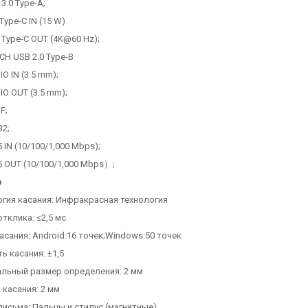
 3.0 Type-A;
Type-C IN (15 W)
 Type-C OUT (4K@60 Hz);
CH USB 2.0 Type-B
IO IN (3.5 mm);
IO OUT (3.5 mm);
F;
32;
5 IN (10/100/1,000 Mbps);
5 OUT (10/100/1,000 Mbps）;
р
огия касания: Инфракрасная технология
тклика: ≤2,5 мс
асания: Android:16 точек;Windows:50 точек
ь касания: ±1,5
льный размер определения: 2 мм
 касания: 2 мм
письма: Пальцы и стилус (магнитные)