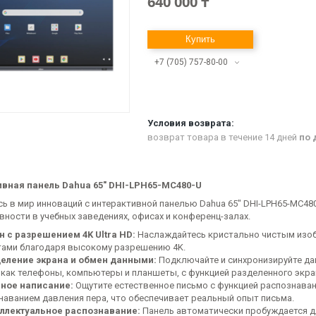
640 000 ₸
Купить
+7 (705) 757-80-00
возврат товара в течение 14 дней
по 
вная панель Dahua 65" DHI-LPH65-MC480-U
сь в мир инноваций с интерактивной панелью Dahua 65" DHI-LPH65-MC48
вности в учебных заведениях, офисах и конференц-залах.
н с разрешением 4K Ultra HD:
Наслаждайтесь кристально чистым изо
ами благодаря высокому разрешению 4K.
еление экрана и обмен данными:
Подключайте и синхронизируйте да
 как телефоны, компьютеры и планшеты, с функцией разделенного экра
ное написание:
Ощутите естественное письмо с функцией распознаван
наванием давления пера, что обеспечивает реальный опыт письма.
ллектуальное распознавание:
Панель автоматически пробуждается дл