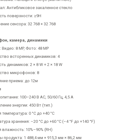
ал: Антибликовое закаленное стекло
сть поверхности: ≥9H
ние сенсора: 32 768 × 32 768
он, камера, динамики
 Видео: 8 MP, Фото: 48 MP
ство всторенных динамиков: 4
ь динамиков: 2 × 8 W + 2 × 18 W
ство микрофонов: 8
яние приема: до 12м
е
питание: 100–240 В AC, 50/60 Гц, 4,5 А
ение энергии: 450 Вт (тип.)
 температура: 0 °C до +40 °C
тура хранения: –20 °C до +60 °C (–4 °F до +140 °F)
я влажность: 10%–90% (RH)
 продукта: 1 488,4 мм × 915,3 мм × 86,2 мм