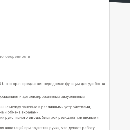
договоренности
0-U, которая предлагает передовые функции для удобства
бражением и детализированными визуальными
нные между панелью и различными устройствами,
на и обмена экранами.
ия рукописного ввода, быстрой реакцией при письме и
я аннотаций при поднятии ручки, что делает работу