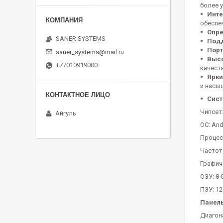
более 
Инте
обеспе
Опре
SANER SYSTEMS
Подд
Порт
saner_systems@mail.ru
Высо
+77010919000
качест
Ярки
и насы
Сис
Чипсет
Айгуль
ОС: And
Процесс
Частот
Графич
ОЗУ: 8 
ПЗУ: 12
Панел
Диагона