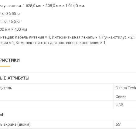
 упаковки: 1 628,0 мм × 208,0 мм × 1 014,0 мм
то: 36,55 кг
тто: 46,5 кг
00 мм × 400 мм
тация: Кабель питания × 1, Интерактивная панель × 1, Ручка-стилус × 2,
ния × 1, Комплект винтов для настенного крепления × 1
РИСТИКИ
ЫЕ АТРИБУТЫ
дитель
Dahua Tech
Синий
USB
РЫ
ь экрана (дюйм)
65"