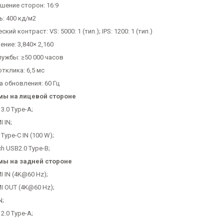
шение сторон: 16:9
: 400 кд/м2
ский контраст: VS: 5000: 1 (тип.); IPS: 1200: 1 (тип.)
ние: 3,840× 2,160
лужбы: ≥50 000 часов
тклика: 6,5 мс
а обновления: 60 Гц
мы на лицевой стороне
 3.0 Type-A;
I IN;
 Type-C IN (100 W);
ch USB2.0 Type-B;
ы на задней стороне
I IN (4K@60 Hz);
I OUT (4K@60 Hz);
N;
 2.0 Type-A;