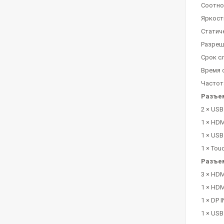
Соотно
Яркость
Статиче
Разреше
Срок с
Время о
Частот
Разъе
2 × USB
1 × HDM
1 × USB
1 × Tou
Разъем
3 × HDM
1 × HDM
1 × DP I
1 × USB