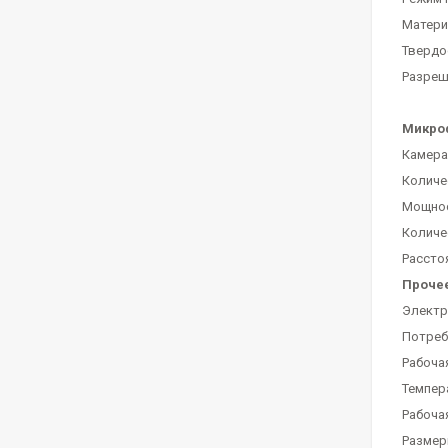
Матери
Твердо
Разреше
Микроф
Камера:
Количе
Мощност
Количе
Рассто
Проче
Электро
Потребл
Рабочая
Темпера
Рабоча
Размеры