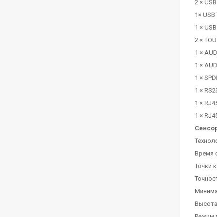
2 × USB
1× USB 
1 × USB
2 × TOU
1 × AUD
1 × AUD
1 × SPDI
1 × RS2
1 × RJ4
1 × RJ4
Сенсо
Технол
Время о
Точки к
Точност
Минима
Высота
Режим 