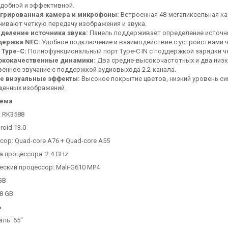
удобной и эффективной.
грированная камера и микрофоны:
Встроенная 48-мегапиксельная ка
чивают четкую передачу изображения и звука.
деление источника звука:
Панель поддерживает определение источни
ержка NFC:
Удобное подключение и взаимодействие с устройствами ч
 Type-C:
Полнофункциональный порт Type-C IN с поддержкой зарядки че
кокачественные динамики:
Два средне-высокочастотных и два низ
венное звучание с поддержкой аудиовыхода 2.2-канала.
е визуальные эффекты:
Высокое покрытие цветов, низкий уровень син
щенных изображений.
тема
: RK3588
roid 13.0
ор: Quad-core A76 + Quad-core A55
а процессора: 2.4 GHz
еский процессор: Mali-G610 MP4
GB
8 GB
ь
ль: 65"