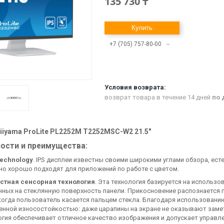
135 730 ₸
Купить
+7 (705) 757-80-00
возврат товара в течение 14 дней
по 
iiyama ProLite PL2252M T2252MSC-W2 21.5"
ости и преимущества:
Technology
. IPS дисплеи известны своими широкими углами обзора, ес
но хорошо подходят для приложений по работе с цветом.
стная сенсорная технология
. Эта технология базируется на использ
нных на стеклянную поверхность панели. Прикосновение распознается 
 когда пользователь касается пальцем стекла. Благодаря использовани
нной износостойкостью: даже царапины на экране не оказывают замет
огия обеспечивает отличное качество изображения и допускает управле