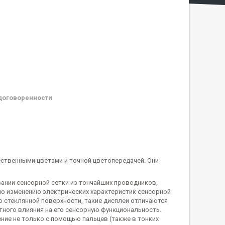
договоренности
тественными цветами и точной цветопередачей. Они
овании сенсорной сетки из тончайших проводников,
по изменению электрических характеристик сенсорной
ю стеклянной поверхности, такие дисплеи отличаются
ного влияния на его сенсорную функциональность.
ние не только с помощью пальцев (также в тонких