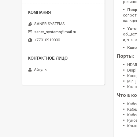
резино
Покр
сопрот
пальце
SANER SYSTEMS
Усто
saner_systems@mail.ru
общест
и, что 
+77010919000
Коло
Порты:
HDMI
Айгуль
Displ
Конце
Mini 
Коло
Что в к
Кабе
Кабе
Кабе
Руко
Крыш