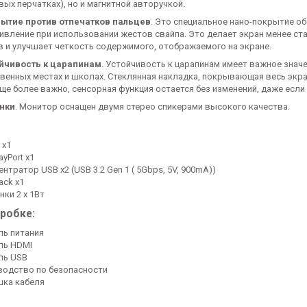
вых перчатках), но и магнитной авторучкой.
ытие против отпечатков пальцев
. Это специальное нано-покрытие о
ивление при использовании жестов свайпа. Это делает экран менее ст
в и улучшает четкость содержимого, отображаемого на экране.
йчивость к царапинам
. Устойчивость к царапинам имеет важное знач
венных местах и школах. Стеклянная накладка, покрывающая весь экра
еще более важно, сенсорная функция остается без изменений, даже если
нки
. Монитор оснащен двумя стерео спикерами высокого качества.
 x1
ayPort x1
нтратор USB x2 (USB 3.2 Gen 1 ( 5Gbps, 5V, 900mA))
jack x1
нки 2 x 1Вт
оробке:
ль питания
ль HDMI
ль USB
водство по безопасности
ка кабеля