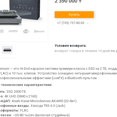
2 390 000 ₸
Купить
+7 (705) 757-80-00
возврат товара в течение 14 дней
по 
emium — это Hi-End караоке-система премиум-класса с SSD на 2 ТБ, по
FLAC) и 10 тыс. клипов. Устройство оснащено четырьмя микрофонными
профессиональными эффектами (LiveFX) и Bluetooth-пультом.
 технические характеристики:
ть:
SSD 2000 ГБ.
о:
4K UHD (3840 х 2160).
иоЦАП:
Asahi Kasei Microdevices AK4495 (32-бит).
рофонные входы:
4 входа TRS 6.3 (Jack).
иоформаты:
FLAC.
 песен:
~65-80 тысяч (включая студийные).