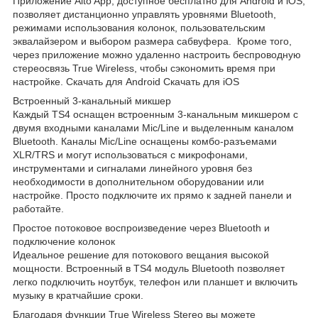
Приложение Alto App, доступное бесплатно для Android и iOS,
позволяет дистанционно управлять уровнями Bluetooth,
режимами использования колонок, пользовательским
эквалайзером и выбором размера сабвуфера. Кроме того,
через приложение можно удаленно настроить беспроводную
стереосвязь True Wireless, чтобы сэкономить время при
настройке. Скачать для Android Скачать для iOS
Встроенный 3-канальный микшер
Каждый TS4 оснащен встроенным 3-канальным микшером с
двумя входными каналами Mic/Line и выделенным каналом
Bluetooth. Каналы Mic/Line оснащены комбо-разъемами
XLR/TRS и могут использоваться с микрофонами,
инструментами и сигналами линейного уровня без
необходимости в дополнительном оборудовании или
настройке. Просто подключите их прямо к задней панели и
работайте.
Простое потоковое воспроизведение через Bluetooth и
подключение колонок
Идеальное решение для потокового вещания высокой
мощности. Встроенный в TS4 модуль Bluetooth позволяет
легко подключить ноутбук, телефон или планшет и включить
музыку в кратчайшие сроки.
Благодаря функции True Wireless Stereo вы можете