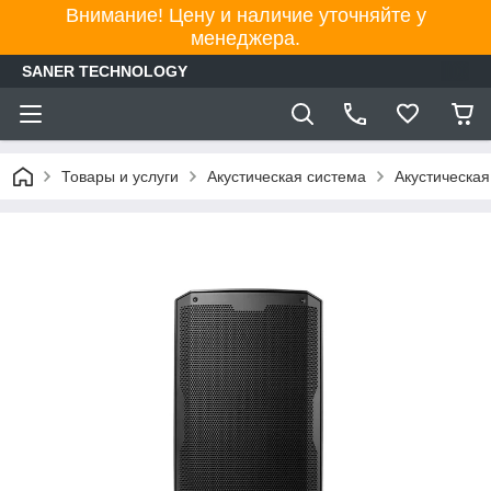
Внимание! Цену и наличие уточняйте у
менеджера.
SANER TECHNOLOGY
Товары и услуги
Акустическая система
Акустическая