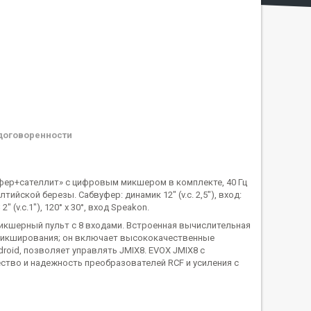
договоренности
фер+сателлит» с цифровым микшером в комплекте, 40 Гц
алтийской березы. Сабвуфер: динамик 12" (v.c. 2,5"), вход:
 (v.c.1"), 120° х 30°, вход Speakon.
микшерный пульт с 8 входами. Встроенная вычислительная
 микширования; он включает высококачественные
roid, позволяет управлять JMIX8. EVOX JMIX8 с
чество и надежность преобразователей RCF и усиления с