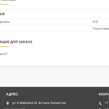
НЫЕ
дитель
RCF
Портатив
АЦИЯ ДЛЯ ЗАКАЗА
410 ₸
ул. Б.Майлина 23, Астана, Казахстан
+7