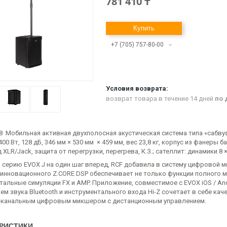
781 410 ₸
Купить
+7 (705) 757-80-00
возврат товара в течение 14 дней
по 
8 Мобильная активная двухполосная акустическая система типа «сабву
1400 Вт, 128 дБ, 346 мм × 530 мм × 459 мм, вес 23,8 кг, корпус из фанеры б
 XLR/Jack, защита от перегрузки, перегрева, К.З.; сателлит: динамики 8 × 2"
 серию EVOX J на один шаг вперед, RCF добавила в систему цифровой 
инновационного Z.CORE DSP обеспечивает не только функции полного
тальные симуляции FX и AMP. Приложение, совместимое с EVOX iOS / And
м звука Bluetooth и инструментального входа Hi-Z сочетает в себе ка
канальным цифровым микшером с дистанционным управлением.
РИСТИКИ