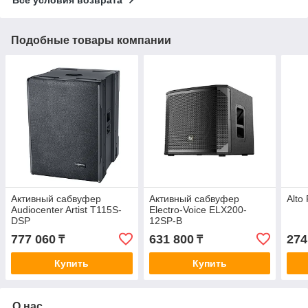
Подобные товары компании
Активный сабвуфер
Активный сабвуфер
Alto
Audiocenter Artist T115S-
Electro-Voice ELX200-
DSP
12SP-B
777 060
631 800
274
₸
₸
Купить
Купить
О нас