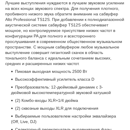
Лучшие выступления нуждаются в лучшем звуковом усилении
на всех концах звукового спектра. Для получения плотного,
пробивного низкого звука обратите внимание на сабвуфер
Alto Professional TS12S. При добавлении к полнодиапазонной
акустической системе сабвуфер TS12S обеспечивает
мощное, но контролируемое присутствие низких частот в
конфигурации PA для полного и всестороннего
прослушивания в современном общественном музыкальном
пространстве. С мощным сабвуфером любое музыкальное
выступление совершит гигантский скачок в область
тонального баланса с идеальным сочетанием высоких,
средних и расширенных низких частот.
Пиковая выходная мощность 2500 Вт
Высокоэффективный усилитель класса D
Преобразователь: 12-дюймовый динамик с 3-
дюймовой высокотемпературной звуковой катушкой
(2) Комбо-входы XLR+1/4 дюйма
(2) сквозные выходы XLR для подключения
Выбираемые пользователем настройки эквалайзера
(Off, Live, DJ)
Селекторный переключатель выравнивания фазы