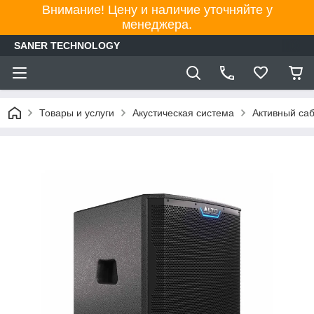
Внимание! Цену и наличие уточняйте у
менеджера.
SANER TECHNOLOGY
Товары и услуги
Акустическая система
Активный саб