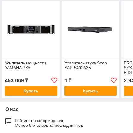
Усилитель мощности
Усилитель звука Spon
PRO
YAMAHA PX5
SAP-5402A35
SYS
FIDE
700
453 069
1
2 9
₸
₸
EAN
Купить
Купить
О нас
Рейтинг не сформирован
Менее 5 отзывов за последний год