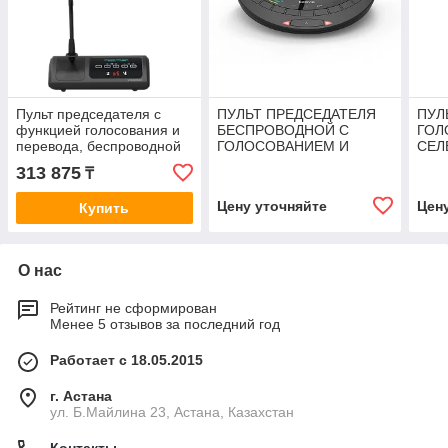
Пульт председателя с
ПУЛЬТ ПРЕДСЕДАТЕЛЯ
ПУЛ
функцией голосования и
БЕСПРОВОДНОЙ С
ГОЛ
перевода, беспроводной
ГОЛОСОВАНИЕМ И
СЕЛ
Vissonic VIS-WVC-T
СЕЛЕКТОРОМ КАНАЛОВ
TEL
313 875
₸
TELEVIC CONFIDEA CIV
G3
Цену уточняйте
Цен
Купить
О нас
Рейтинг не сформирован
Менее 5 отзывов за последний год
Работает с 18.05.2015
г. Астана
ул. Б.Майлина 23, Астана, Казахстан