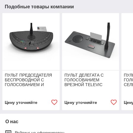
Подобные товары компании
ПУЛЬТ ПРЕДСЕДАТЕЛЯ
ПУЛЬТ ДЕЛЕГАТА С
ПУЛ
БЕСПРОВОДНОЙ С
ГОЛОСОВАНИЕМ
ГОЛ
ГОЛОСОВАНИЕМ И
ВРЕЗНОЙ TELEVIC
СЕЛ
СЕЛЕКТОРОМ КАНАЛОВ
CONFIDEA F-DV
TEL
TELEVIC CONFIDEA CIV
G3
Цену уточняйте
Цену уточняйте
Цен
О нас
Рейтинг не сформирован