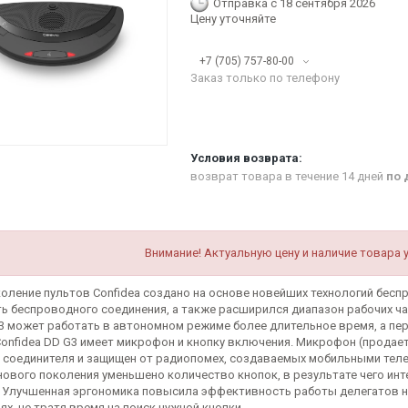
Отправка с 18 сентября 2026
Цену уточняйте
+7 (705) 757-80-00
Заказ только по телефону
возврат товара в течение 14 дней
по 
Внимание! Актуальную цену и наличие товара 
коление пультов Confidea создано на основе новейших технологий бесп
ь беспроводного соединения, а также расширился диапазон рабочих ча
G3 может работать в автономном режиме более длительное время, а пе
Confidea DD G3 имеет микрофон и кнопку включения. Микрофон (продает
 соединителя и защищен от радиопомех, создаваемых мобильными тел
 нового поколения уменьшено количество кнопок, в результате чего ин
 Улучшенная эргономика повысила эффективность работы делегатов н
х, не тратя время на поиск нужной кнопки.