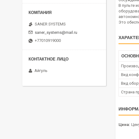
В пульте 
оборудова
автономно
Это обесп
SANER SYSTEMS
saner_systems@mail.ru
ХАРАКТЕ
+77010919000
ОСНОВ
Произво
Айгуль
Вид конф
Вид обор
Страна п
ИНФОРМ
Цена:
Цену