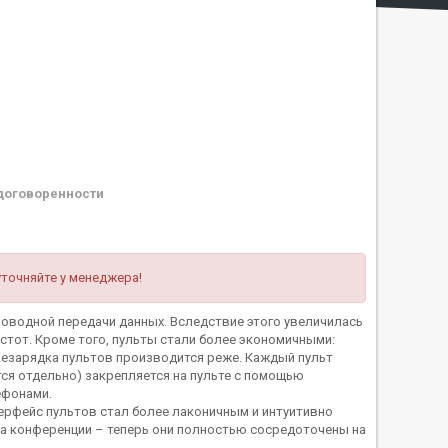
договоренности
уточняйте у менеджера!
роводной передачи данных. Вследствие этого увеличилась
стот. Кроме того, пульты стали более экономичными:
резарядка пультов производится реже. Каждый пульт
ся отдельно) закрепляется на пульте с помощью
ефонами.
терфейс пультов стал более лаконичным и интуитивно
а конференции – теперь они полностью сосредоточены на