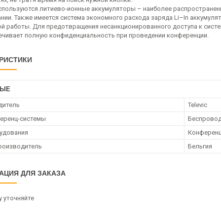
используются литиево-ионные аккумуляторы – наиболее распространен
нии. Также имеется система экономного расхода заряда Li–In аккумул
й работы. Для предотвращения несанкционированного доступа к систе
ечивает полную конфиденциальность при проведении конференции.
РИСТИКИ
НЫЕ
дитель
Televic
еренц-системы
Беспрово
удования
Конференц
роизводитель
Бельгия
АЦИЯ ДЛЯ ЗАКАЗА
 уточняйте