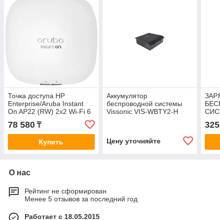
Точка доступа HP
Аккумулятор
ЗАР
Enterprise/Aruba Instant
беспроводной системы
БЕС
On AP22 (RW) 2x2 Wi-Fi 6
Vissonic VIS-WBTY2-H
СИС
Indoor Access Point
WCH
78 580
325
₸
Цену уточняйте
Купить
О нас
Рейтинг не сформирован
Менее 5 отзывов за последний год
Работает с 18.05.2015