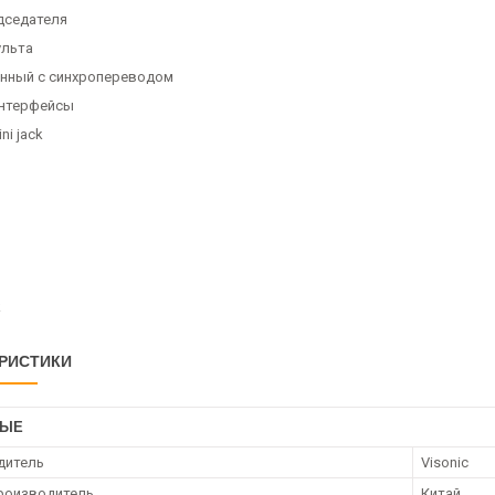
дседателя
ульта
нный c синхропереводом
интерфейсы
ini jack
k
РИСТИКИ
НЫЕ
дитель
Visonic
роизводитель
Китай