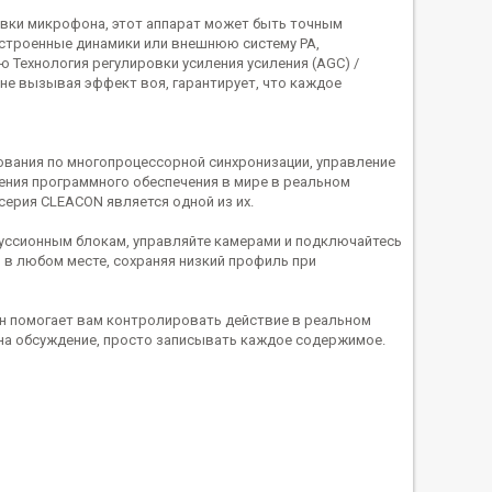
вки микрофона, этот аппарат может быть точным
строенные динамики или внешнюю систему PA,
 Технология регулировки усиления усиления (AGC) /
не вызывая эффект воя, гарантирует, что каждое
ования по многопроцессорной синхронизации, управление
ения программного обеспечения в мире в реальном
серия CLEACON является одной из их.
куссионным блокам, управляйте камерами и подключайтесь
 в любом месте, сохраняя низкий профиль при
н помогает вам контролировать действие в реальном
на обсуждение, просто записывать каждое содержимое.