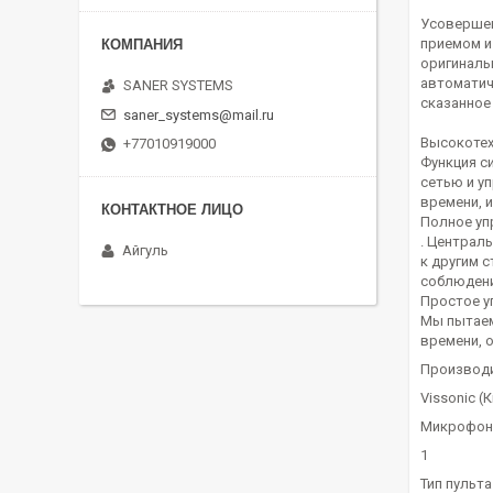
Усовершен
приемом и
оригиналь
автоматич
SANER SYSTEMS
сказанное
saner_systems@mail.ru
Высокотех
+77010919000
Функция с
сетью и у
времени, 
Полное уп
. Централ
Айгуль
к другим 
соблюдени
Простое у
Мы пытаем
времени, 
Производ
Vissonic (
Микрофон
1
Тип пульта