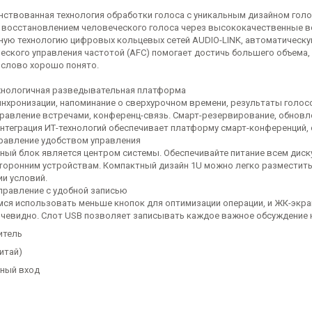
ствованная технология обработки голоса с уникальным дизайном голо
 восстановлением человеческого голоса через высококачественные в
ную технологию цифровых кольцевых сетей AUDIO-LINK, автоматическую
еского управления частотой (AFC) помогает достичь большего объема, 
 слово хорошо понято.
нологичная разведывательная платформа
инхронизации, напоминание о сверхурочном времени, результаты голос
правление встречами, конференц-связь. Смарт-резервирование, обновл
интеграция ИТ-технологий обеспечивает платформу смарт-конференций, 
равление удобством управления
ьный блок является центром системы. Обеспечивайте питание всем дис
сторонним устройствам. Компактный дизайн 1U можно легко разместить
и условий.
правление с удобной записью
ся использовать меньше кнопок для оптимизации операции, и ЖК-экра
очевидно. Слот USB позволяет записывать каждое важное обсуждение 
итель
Китай)
ный вход