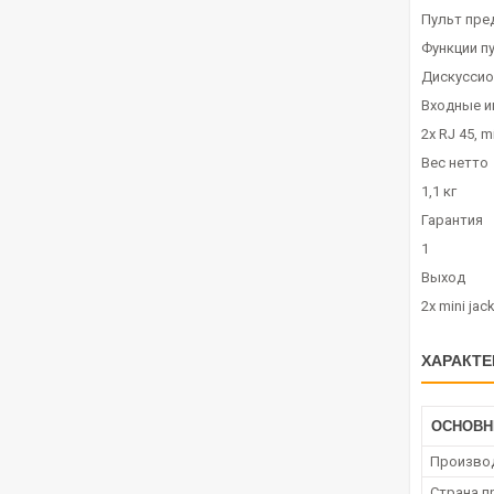
Пульт пре
Функции п
Дискуссио
Входные 
2х RJ 45, m
Вес нетто
1,1 кг
Гарантия
1
Выход
2х mini jac
ХАРАКТЕ
ОСНОВ
Произво
Страна п