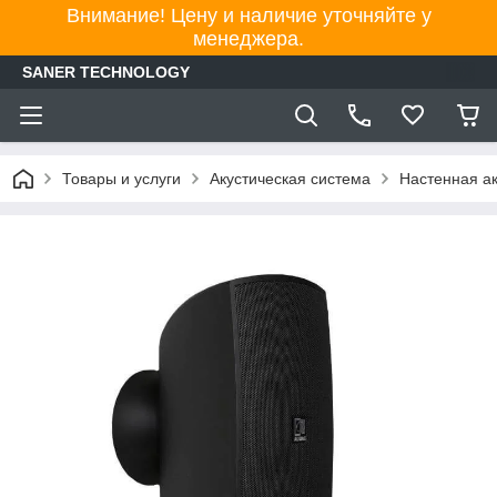
Внимание! Цену и наличие уточняйте у
менеджера.
SANER TECHNOLOGY
Товары и услуги
Акустическая система
Настенная ак