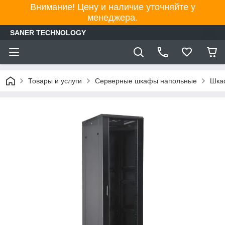
Внимание! Цену и наличие уточняйте у
менеджера.
SANER TECHNOLOGY
Товары и услуги
Серверные шкафы напольные
Шка