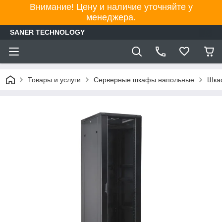
Внимание! Цену и наличие уточняйте у
менеджера.
SANER TECHNOLOGY
Товары и услуги
Серверные шкафы напольные
Шка