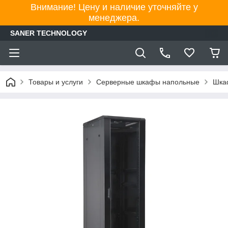
Внимание! Цену и наличие уточняйте у
менеджера.
SANER TECHNOLOGY
Товары и услуги
Серверные шкафы напольные
Шка