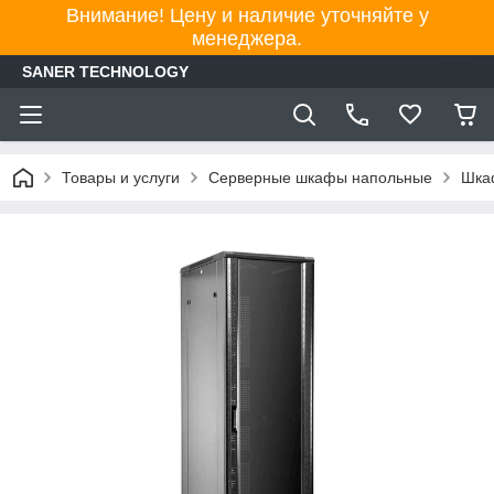
Внимание! Цену и наличие уточняйте у
менеджера.
SANER TECHNOLOGY
Товары и услуги
Серверные шкафы напольные
Шка