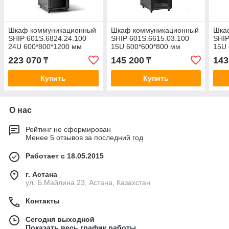
Шкаф коммуникационный
Шкаф коммуникационный
Шка
SHIP 601S.6824.24.100
SHIP 601S.6615.03.100
SHIP
24U 600*800*1200 мм
15U 600*600*800 мм
15U 
223 070
145 200
143
₸
₸
Купить
Купить
О нас
Рейтинг не сформирован
Менее 5 отзывов за последний год
Работает с 18.05.2015
г. Астана
ул. Б.Майлина 23, Астана, Казахстан
Контакты
Сегодня выходной
Показать весь график работы