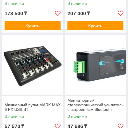
В наличии
В наличии
173 500
207 000
₸
₸
Купить
Купить
Миниатюрный
Микшерный пульт MARK MAX
стереофонический усилитель
6 FX USB BT
с встроенным Bluetooth
CVGaudio NB-1
В наличии
В наличии
57 570
47 686
₸
₸