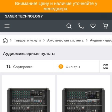
Внимание! Цену и наличие уточняйте у
менеджера.
SANER TECHNOLOGY
Товары и услуги
Акустическая система
Аудиомикшер
Аудиомикшерные пульты
Сортировка
0
Фильтры