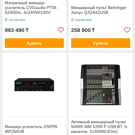
Матричный микшер-
усилитель CVGaudio PTM-
Микшерный пульт Behringer
4240Dm, 4x240W/100V
Xenyx QX2442USB
В наличии
В наличии
993 490
258 900
₸
₸
Купить
Купить
Активный микшерный пульт
Микшер-усилитель DSPPA
MARK MM 6399 P USB BT, 6-
MP250UB
каналов, 2x300W(4Om)