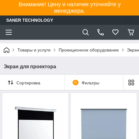
Внимание! Цену и наличие уточняйте у
менеджера.
SANER TECHNOLOGY
Товары и услуги
Проекционное оборудование
Экран
Экран для проектора
Сортировка
0
Фильтры